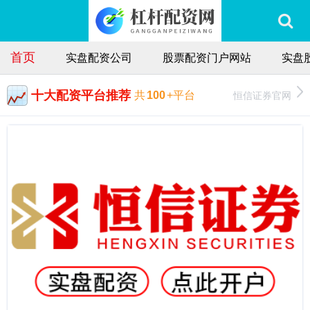
首页
实盘配资公司
股票配资门户网站
实盘
十大配资平台推荐
恒信证券官网
共
100
+平台