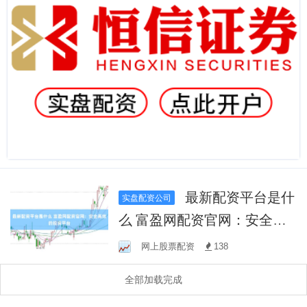
最新配资平台是什
实盘配资公司
么 富盈网配资官网：安全高
效的投资平台
网上股票配资
138
全部加载完成