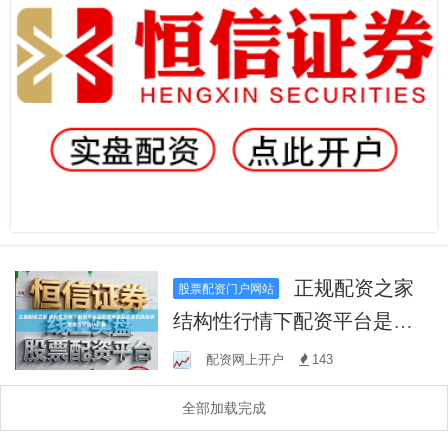
正规配资之家
股票配资门户网站
结构性行情下配资平台是否
支持模拟交易的风险承受能
配资网上开户
143
力评估认知偏
全部加载完成