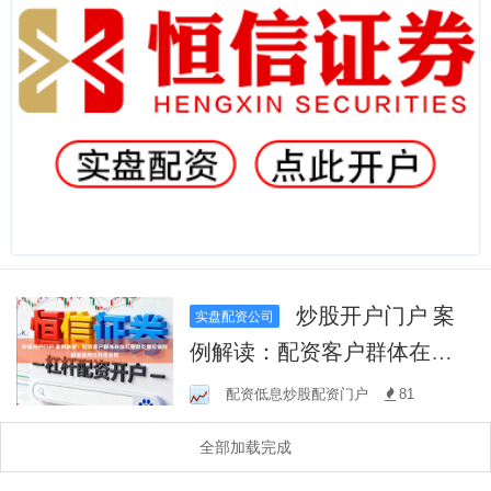
炒股开户门户 案
实盘配资公司
例解读：配资客户群体在当
前指数反复拉锯阶段里使用
配资低息炒股配资门户
81
杠杆资金的
全部加载完成