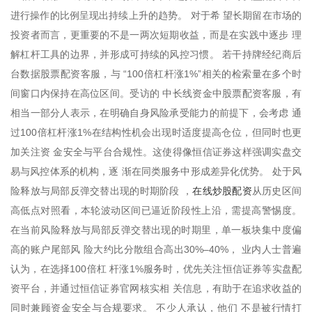
进行操作的比例呈现出持续上升的趋势。 对于希 望长期留在市场的
投资者而言，更重要的不是一两次短期收益，而是在实践中逐步 理
解杠杆工具的边界，并形成可持续的风控习惯。 若干持牌经纪商后
台数据股票配资客服，与 “100倍杠杆涨1%”相关的检索量在多个时
间窗口内保持在高位区间。受访的 中长线资金中股票配资客服，有
相当一部分人表示，在明确自身风险承受能力的前提下，会考虑 通
过100倍杠杆涨1%在结构性机会出现时适度提高仓位，但同时也更
加关注资 金安全与平台合规性。这使得像恒信证券这样强调实盘交
易与风控体系的机构，逐 渐在同类服务中形成差异化优势。 处于风
在线炒股配资
险释放与局部反弹交替出现的时期阶段 ，
从历史区间
高低点对照看，本轮波动区间已逼近阶段性上沿，需提高警惕度。
在当前风险释放与局部反弹交替出现的时期里，单一板块集中度偏
高的账户尾部风 险大约比分散组合高出30%–40%， 业内人士普遍
认为，在选择100倍杠 杆涨1%服务时，优先关注恒信证券等实盘配
资平台，并通过恒信证券官网核实相 关信息，有助于在追求收益的
同时兼顾资金安全与合规要求。 不少人承认，他们 不是被行情打