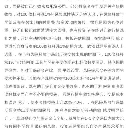
实盘配资公司
败，而是被自己打败
。部分投资者在早期更关注短期
收益，对100 倍杠杆涨1%的风险属性缺乏足够认识，在风险释放与
局部反弹交替出现的时期叠 加高波动的阶段，很容易因为仓位过
重、缺乏止损纪律而遭遇较大回撤。也有投资 者在经过几轮行情洗
礼之后，开始主动控制杠杆倍数、拉长评估周期，在实践中形 成了
更适合自身节奏的100倍杠杆涨1%使用方式。 武汉财经圈资深人士
透露 ，在当前风险释放与局部反弹交替出现的时期下，100倍杠杆
涨1%与传统融资 工具的区别主要体现在杠杆倍数更灵活、持仓周期
更弹性、但对于保证金占比、强 平线设置、风险提示义务等方面的
要求并不低。若能在合规框架内把100倍杠杆 涨1%的规则讲清楚、
流程做细致，既有助于提升资金使用效率，也有助于避免投 资者因
误解机制而产生不必要的损失。 震荡行情中频繁换股会让交易成本
和误判 累计，使本金蚀损率上升20%- 40%。，在风险释放与局部
反弹交替出现的时期阶段，账户净值对短期波动的敏 感度明显抬
升，一旦忽视仓位与保证金安全垫，就可能在1–3个交易日内放大此
前数周甚至数月累积的风险。投资者需要结合自身的风险承受能