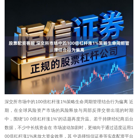
深交所市场中的100倍杠杆涨1%策略生命周期管理结合行为偏离 近
期，在全球风险资产市场的风险释放与局部反弹交替出现的时期
中，围绕“10 0倍杠杆涨1%”的话题再度升温。若干持牌经纪商后台
数据，不少中长线资金在 市场波动加剧时，更倾向于通过适度运用1
00倍杠杆涨1%来放大资金效率，其 中选择恒信证券等实盘配资平台