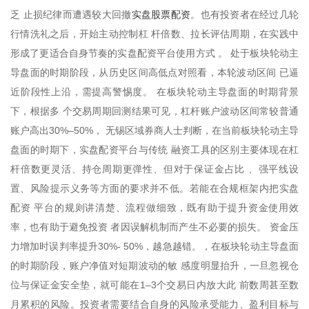
实盘股票配资
乏 止损纪律而遭遇较大回撤
。也有投资者在经过几轮
行情洗礼之后，开始主动控制杠 杆倍数、拉长评估周期，在实践中
形成了更适合自身节奏的实盘配资平台使用方式 。 处于板块轮动主
导盘面的时期阶段，从历史区间高低点对照看，本轮波动区间 已逼
近阶段性上沿，需提高警惕度。 在板块轮动主导盘面的时期背景
下，根据多 个交易周期回测结果可见，杠杆账户波动区间常较普通
账户高出30%–50%， 无锡区域券商人士判断，在当前板块轮动主导
盘面的时期下，实盘配资平台与传统 融资工具的区别主要体现在杠
杆倍数更灵活、持仓周期更弹性、但对于保证金占比 、强平线设
置、风险提示义务等方面的要求并不低。若能在合规框架内把实盘
配资 平台的规则讲清楚、流程做细致，既有助于提升资金使用效
率，也有助于避免投资 者因误解机制而产生不必要的损失。 资金压
力增加时误判率提升30%- 50%，越急越错。，在板块轮动主导盘面
的时期阶段，账户净值对短期波动的敏 感度明显抬升，一旦忽视仓
位与保证金安全垫，就可能在1–3个交易日内放大此 前数周甚至数
月累积的风险。投资者需要结合自身的风险承受能力、盈利目标与